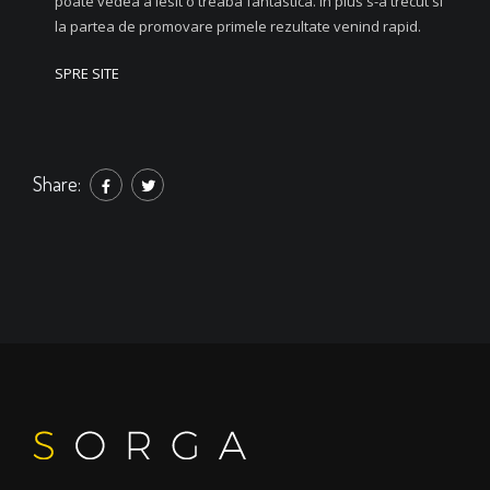
poate vedea a iesit o treaba fantastica. In plus s-a trecut si
la partea de promovare primele rezultate venind rapid.
SPRE SITE
Share: