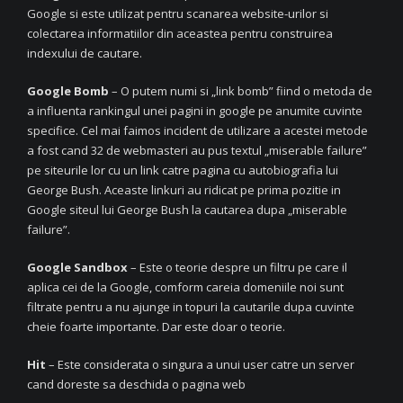
Google si este utilizat pentru scanarea website-urilor si
colectarea informatiilor din aceastea pentru construirea
indexului de cautare.
Google Bomb
– O putem numi si „link bomb” fiind o metoda de
a influenta rankingul unei pagini in google pe anumite cuvinte
specifice. Cel mai faimos incident de utilizare a acestei metode
a fost cand 32 de webmasteri au pus textul „miserable failure”
pe siteurile lor cu un link catre pagina cu autobiografia lui
George Bush. Aceaste linkuri au ridicat pe prima pozitie in
Google siteul lui George Bush la cautarea dupa „miserable
failure”.
Google Sandbox
– Este o teorie despre un filtru pe care il
aplica cei de la Google, comform careia domeniile noi sunt
filtrate pentru a nu ajunge in topuri la cautarile dupa cuvinte
cheie foarte importante. Dar este doar o teorie.
Hit
– Este considerata o singura a unui user catre un server
cand doreste sa deschida o pagina web