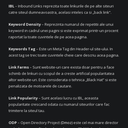
IBL
– Inbound Links reprezita toate linkurile de pe alte siteuri
catre siteul dumneavoastra, acelasi inteles ca si „back link”.
Keyword Density
– Reprezinta numarul de repetitii ale unui
keyword in cadrul unei pagini si este exprimat printr-un procent
raportat la toate cuvintele de pe acea pagina.
Keywords Tag
– Este un Meta Tag din Header-ul site-ului. In
acest tag se trec toate cuvintele cheie care descriu acea pagina.
Link Farms
– Sunt website-uri care exista doar pentru a face
schimb de linkuri cu scopul de a creste artificial popularitatea
altor website-uri. Este considerata o tehnica „Black Hat” si este
penalizata de motoarele de cautare.
Link Popularity
– Sunt acelasi lucru cu IBL, aceasta
popularitate crescand odata cu numarul siteurilor care fac
trimitere la siteul tau.
ODP
– Open Directory Project (
Dmoz
) este cel mai mare director