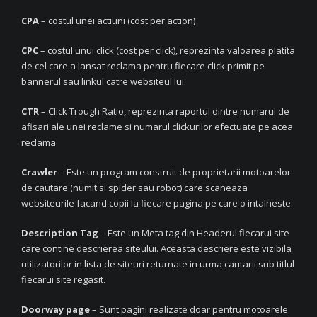
CPA
– costul unei actiuni (cost per action)
CPC
– costul unui click (cost per click), reprezinta valoarea platita
de cel care a lansat reclama pentru fiecare click primit pe
bannerul sau linkul catre websiteul lui.
CTR
– Click Trough Ratio, reprezinta raportul dintre numarul de
afisari ale unei reclame si numarul clickurilor efectuate pe acea
reclama
Crawler
– Este un program construit de proprietarii motoarelor
de cautare (numit si spider sau robot) care scaneaza
websiteurile facand copii la fiecare pagina pe care o intalneste.
Description Tag
– Este un Meta tag din Headerul fiecarui site
care contine descrierea siteului. Aceasta descriere este vizibila
utilizatorilor in lista de siteuri returnate in urma cautarii sub titlul
fiecarui site regasit.
Doorway page
– Sunt pagini realizate doar pentru motoarele