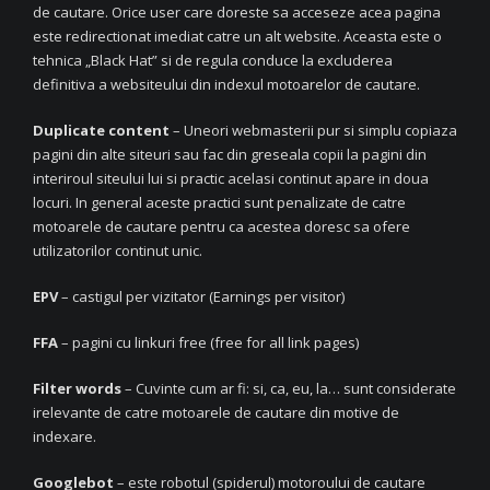
de cautare. Orice user care doreste sa acceseze acea pagina
este redirectionat imediat catre un alt website. Aceasta este o
tehnica „Black Hat” si de regula conduce la excluderea
definitiva a websiteului din indexul motoarelor de cautare.
Duplicate content
– Uneori webmasterii pur si simplu copiaza
pagini din alte siteuri sau fac din greseala copii la pagini din
interiroul siteului lui si practic acelasi continut apare in doua
locuri. In general aceste practici sunt penalizate de catre
motoarele de cautare pentru ca acestea doresc sa ofere
utilizatorilor continut unic.
EPV
– castigul per vizitator (Earnings per visitor)
FFA
– pagini cu linkuri free (free for all link pages)
Filter words
– Cuvinte cum ar fi: si, ca, eu, la… sunt considerate
irelevante de catre motoarele de cautare din motive de
indexare.
Googlebot
– este robotul (spiderul) motoroului de cautare