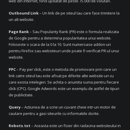
web din internet, fiind updatat de peste 75.000 de volutari.
Outbound Link
– Un link de pe siteul tau care face trimitere la
un alt website.
Page Rank
– Sau Popularity Rank (PR) este o formula realizata
de Google pentru a determina popularitatea unui website.
Foloseste o scara de la 0 la 10. Sunt numeroase addon-uri
pentru Firefox sau websiteuri unde poate fi verificat PR-ul unui
website.
PPC
– Pay per click, este o metoda de promovare prin care un
link catre siteul tau este afisat pe diferite alte website-uri cu
care exista intelegeri. Se achita o anumita suma pentru fiecare
click (CPC). Google Adwords este un exemplu de astfel de tipuri
de publicitate.
Query
– Actiunea de a scrie un cuvant cheie intr-un motor de
cautare pentru a gasi siteurile cu informatiile dorite.
Robots.txt
– Aceasta este un fisier din radacina websiteului in