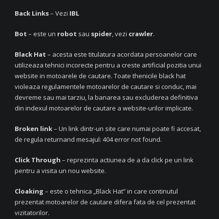
Back Links
– Vezi
IBL
Bot
– este un
robot
sau
spider
, vezi
crawler
.
Black Hat
– acesta este titulatura acordata persoanelor care
utilizeaza tehnici incorecte pentru a creste artificial pozitia unui
website in motoarele de cautare. Toate thenicile black hat
violeaza regulamentele motoarelor de cautare si conduc, mai
devreme sau mai tarziu, la banarea sau excluderea definitiva
din indexul motoarelor de cautare a website-urilor implicate.
Broken link
– Un link dintr-un site care numai poate fi accesat,
de regula returnand mesajul: 404 error not found.
Click Through
– reprezinta actiunea de a da click pe un link
pentru a visita un nou website.
Cloaking
– este o tehnica „Black Hat” in care continutul
prezentat motoarelor de cautare difera fata de cel prezentat
vizitatorilor.