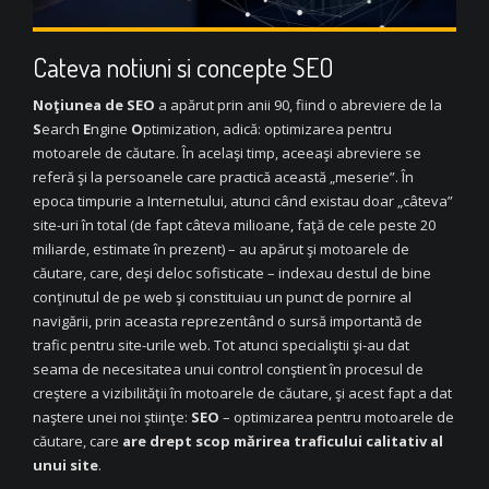
Cateva notiuni si concepte SEO
Noţiunea de SEO
a apărut prin anii 90, fiind o abreviere de la
S
earch
E
ngine
O
ptimization, adică: optimizarea pentru
motoarele de căutare. În acelaşi timp, aceeaşi abreviere se
referă şi la persoanele care practică această „meserie”. În
epoca timpurie a Internetului, atunci când existau doar „câteva”
site-uri în total (de fapt câteva milioane, faţă de cele peste 20
miliarde, estimate în prezent) – au apărut şi motoarele de
căutare, care, deşi deloc sofisticate – indexau destul de bine
conţinutul de pe web şi constituiau un punct de pornire al
navigării, prin aceasta reprezentând o sursă importantă de
trafic pentru site-urile web. Tot atunci specialiştii şi-au dat
seama de necesitatea unui control conştient în procesul de
creştere a vizibilităţii în motoarele de căutare, şi acest fapt a dat
naştere unei noi ştiinţe:
SEO
– optimizarea pentru motoarele de
căutare, care
are drept scop mărirea traficului calitativ al
unui site
.