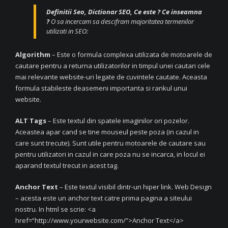
Definitii Seo, Dictionar SEO, Ce este ? Ce inseamna
?
O sa incercam sa descifram majoritatea termenilor
utilizati in SEO:
Algorithm
– Este o formula complexa utilizata de motoarele de
cautare pentru a returna utilizatorilor in timpul unei cautari cele
mai relevante website-uri legate de cuvintele cautate. Aceasta
formula stabileste deasemeni importanta si rankul unui
website.
ALT Tags
– Este textul din spatele imaginilor ori pozelor.
Aceastea apar cand se tine mouseul peste poza (in cazul in
care sunt trecute). Sunt utile pentru motoarele de cautare sau
pentru utilizatori in cazul in care poza nu se incarca, in locul ei
aparand textul trecut in acest tag.
Anchor Text
– Este textul visibil dintr-un hiper link. Web Design
– acesta este un anchor text catre prima pagina a siteului
nostru. In html se scrie: <a
href=”http://www.yourwebsite.com/”>Anchor Text</a>