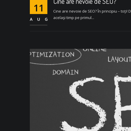
Cine are nevoie de SEO?
11
Cine are nevoie de SEO? În principiu – toţi! D
acelaşi timp pe primul...
AUG