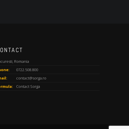
ONTACT
curesti, Romania
hone:
0722.508.800
ail:
contact@sorga.ro
ormula:
Contact Sorga