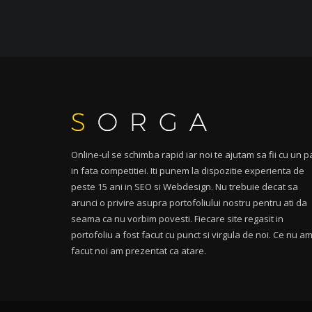
Online-ul se schimba rapid iar noi te ajutam sa fii cu un p
in fata competitiei. Iti punem la dispozitie experienta de
peste 15 ani in SEO si Webdesign. Nu trebuie decat sa
arunci o privire asupra portofoliului nostru pentru ati da
seama ca nu vorbim povesti. Fiecare site regasit in
portofoliu a fost facut cu punct si virgula de noi. Ce nu a
facut noi am prezentat ca atare.