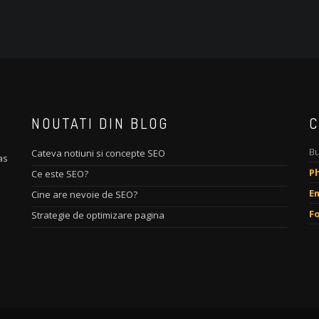
NOUTATI DIN BLOG
C
Bu
Cateva notiuni si concepte SEO
as
P
Ce este SEO?
Em
Cine are nevoie de SEO?
F
Strategie de optimizare pagina
m