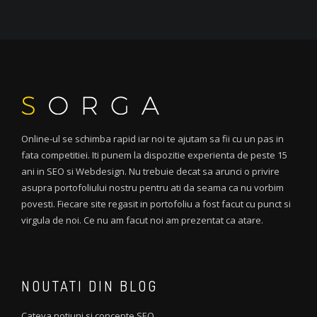
Online-ul se schimba rapid iar noi te ajutam sa fii cu un pas in
fata competitiei. Iti punem la dispozitie experienta de peste 15
ani in SEO si Webdesign. Nu trebuie decat sa arunci o privire
asupra portofoliului nostru pentru ati da seama ca nu vorbim
povesti. Fiecare site regasit in portofoliu a fost facut cu punct si
virgula de noi. Ce nu am facut noi am prezentat ca atare.
NOUTATI DIN BLOG
Cateva notiuni si concepte SEO