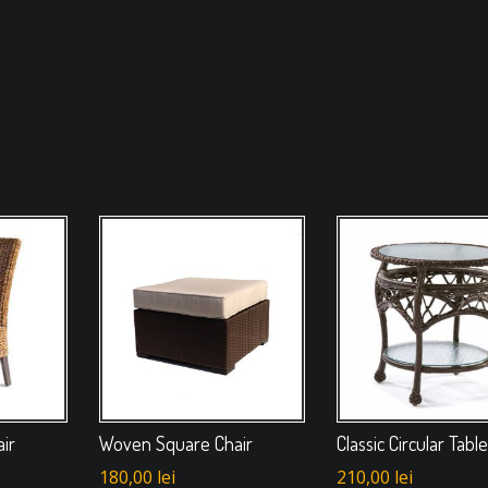
ir
Woven Square Chair
Classic Circular Tabl
180,00
lei
210,00
lei