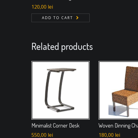
120,00
lei
ADD TO CART
Related products
Minimalist Corner Desk
Woven Dinning Cha
550,00
lei
180,00
lei