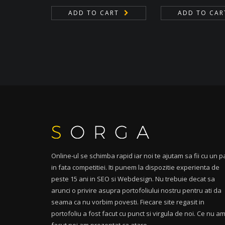
ADD TO CART
ADD TO CAR
Online-ul se schimba rapid iar noi te ajutam sa fii cu un p
in fata competitiei. Iti punem la dispozitie experienta de
peste 15 ani in SEO si Webdesign. Nu trebuie decat sa
arunci o privire asupra portofoliului nostru pentru ati da
seama ca nu vorbim povesti. Fiecare site regasit in
portofoliu a fost facut cu punct si virgula de noi. Ce nu a
facut noi am prezentat ca atare.