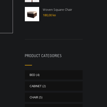
Woven Square Chair
180,00
lei
PRODUCT CATEGORIES
BED
(4)
CABINET
(2)
CHAIR
(5)