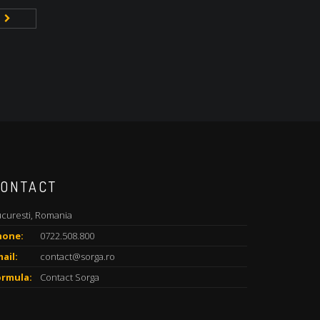
ONTACT
curesti, Romania
hone:
0722.508.800
ail:
contact@sorga.ro
ormula:
Contact Sorga