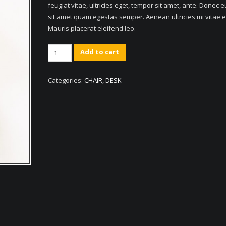
feugiat vitae, ultricies eget, tempor sit amet, ante. Donec e
sit amet quam egestas semper. Aenean ultricies mi vitae e
Mauris placerat eleifend leo.
Classic
Add to cart
Wood
Chair
Categories:
CHAIR
,
DESK
quantity