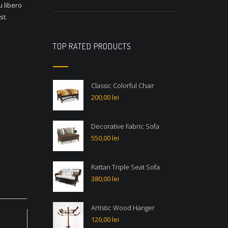
u libero
st.
TOP RATED PRODUCTS
Classic Colorful Chair
200,00
lei
Decorative Fabric Sofa
550,00
lei
Rattan Triple Seat Sofa
380,00
lei
Artistic Wood Hanger
120,00
lei