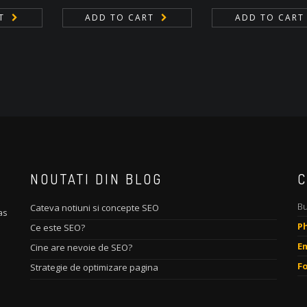
T
ADD TO CART
ADD TO CART
NOUTATI DIN BLOG
C
Bu
Cateva notiuni si concepte SEO
as
P
Ce este SEO?
Em
Cine are nevoie de SEO?
F
Strategie de optimizare pagina
m